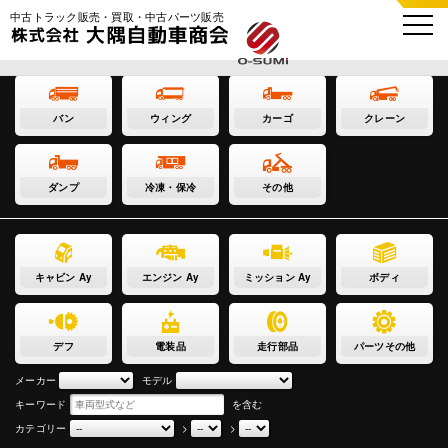
中古トラック販売・買取・中古パーツ販売
バン
ウィング
カーゴ
クレーン
ダンプ
冷凍・保冷
その他
キャビン Ay
エンジン Ay
ミッション Ay
ボディ
デフ
電装品
走行部品
パーツその他
メーカー
モデル
キーワード
を含む
カテゴリー
>
>