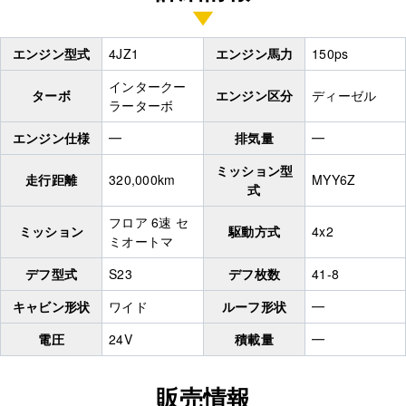
エンジン型式
4JZ1
エンジン馬力
150ps
インタークー
ターボ
エンジン区分
ディーゼル
ラーターボ
エンジン仕様
━
排気量
━
ミッション型
走行距離
320,000km
MYY6Z
式
フロア 6速 セ
ミッション
駆動方式
4x2
ミオートマ
デフ型式
S23
デフ枚数
41-8
キャビン形状
ワイド
ルーフ形状
━
電圧
24V
積載量
━
販売情報