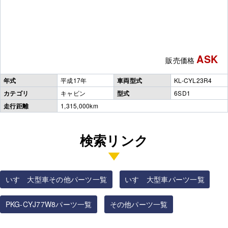
ASK
販売価格
年式
平成17年
車両型式
KL-CYL23R4
カテゴリ
キャビン
型式
6SD1
走行距離
1,315,000km
検索リンク
いすゞ大型車その他パーツ一覧
いすゞ大型車パーツ一覧
PKG-CYJ77W8パーツ一覧
その他パーツ一覧