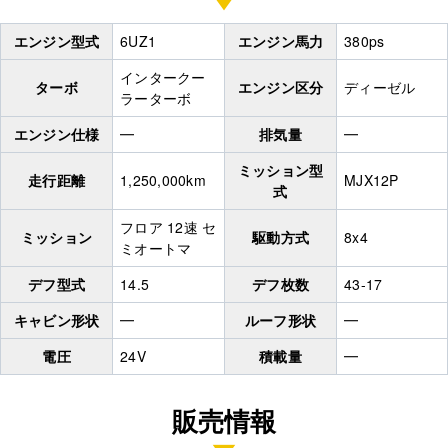
エンジン型式
6UZ1
エンジン馬力
380ps
インタークー
ターボ
エンジン区分
ディーゼル
ラーターボ
エンジン仕様
━
排気量
━
ミッション型
走行距離
1,250,000km
MJX12P
式
フロア 12速 セ
ミッション
駆動方式
8x4
ミオートマ
デフ型式
14.5
デフ枚数
43-17
キャビン形状
━
ルーフ形状
━
電圧
24V
積載量
━
販売情報