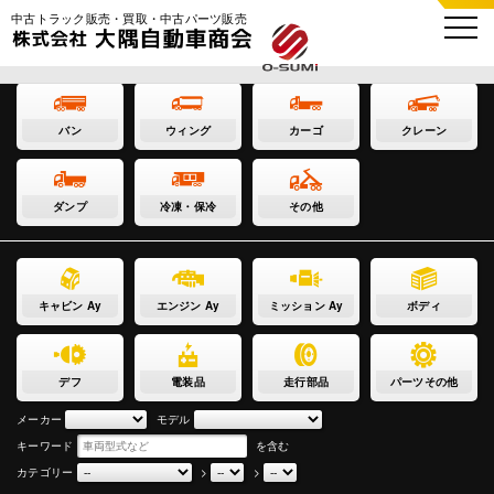
中古トラック販売・買取・中古パーツ販売
バン
ウィング
カーゴ
クレーン
ダンプ
冷凍・保冷
その他
キャビン Ay
エンジン Ay
ミッション Ay
ボディ
デフ
電装品
走行部品
パーツその他
メーカー
モデル
キーワード
を含む
カテゴリー
>
>