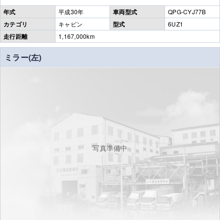
年式
平成30年
車両型式
QPG-CYJ77B
カテゴリ
キャビン
型式
6UZ1
走行距離
1,167,000km
ミラー(左)
写真準備中