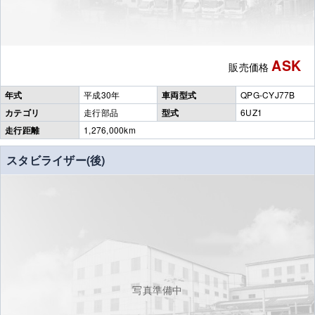
ASK
販売価格
年式
平成30年
車両型式
QPG-CYJ77B
カテゴリ
走行部品
型式
6UZ1
走行距離
1,276,000km
スタビライザー(後)
写真準備中