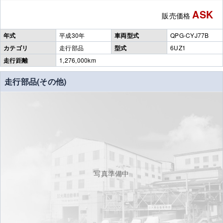
ASK
販売価格
年式
平成30年
車両型式
QPG-CYJ77B
カテゴリ
走行部品
型式
6UZ1
走行距離
1,276,000km
走行部品(その他)
写真準備中