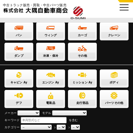
中古トラック販売・買取・中古パーツ販売
バン
ウィング
カーゴ
クレーン
ダンプ
冷凍・保冷
その他
キャビン Ay
エンジン Ay
ミッション Ay
ボディ
デフ
電装品
走行部品
パーツその他
メーカー
モデル
キーワード
を含む
カテゴリー
>
>