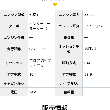
エンジン型式
6UZ1
エンジン馬力
380ps
インタークー
ターボ
エンジン区分
ディーゼル
ラーターボ
エンジン仕様
━
排気量
━
ミッション型
走行距離
937,000km
MJT7U
式
フロア 7速 マ
ミッション
駆動方式
6x4
ニュアル
デフ型式
16.4
デフ枚数
39-9
キャビン形状
━
ルーフ形状
━
電圧
24V
積載量
━
販売情報