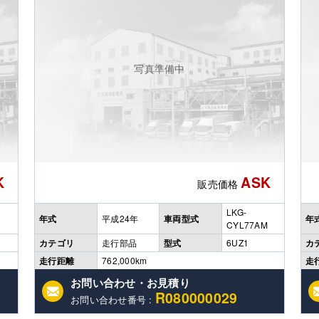
写真準備中
K
ASK
販売価格
LKG-
年式
平成24年
車両型式
年
CYL77AM
カテゴリ
走行部品
型式
6UZ1
カ
走行距離
762,000km
走
お問い合わせ・お見積り
R080000029
お問い合わせ番号 :