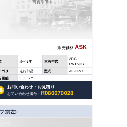
写真準備中
ASK
販売価格
2DG-
式
令和2年
車両型式
FW1AHG
テゴリ
走行部品
型式
A09C-VA
行距離
3,000km
お問い合わせ・お見積り
R080070028
お問い合わせ番号 :
ブ(前左)