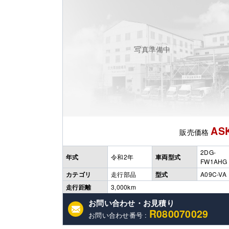
写真準備中
AS
販売価格
2DG-
年式
令和2年
車両型式
FW1AHG
カテゴリ
走行部品
型式
A09C-VA
走行距離
3,000km
お問い合わせ・お見積り
R080070029
お問い合わせ番号 :