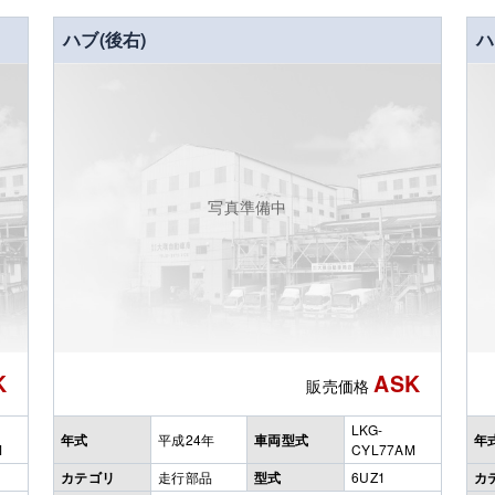
ハブ(後右)
ハ
写真準備中
K
ASK
販売価格
LKG-
年式
平成24年
車両型式
年
M
CYL77AM
カテゴリ
走行部品
型式
6UZ1
カ