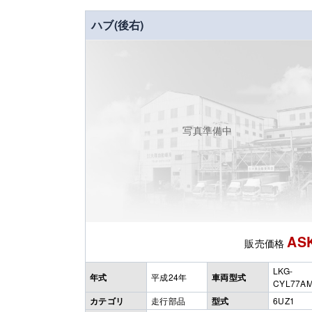
ハブ(後右)
写真準備中
AS
販売価格
LKG-
年式
平成24年
車両型式
CYL77A
カテゴリ
走行部品
型式
6UZ1