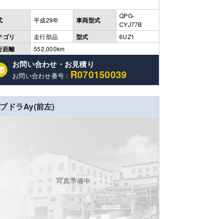
QPG-
式
平成29年
車両型式
CYJ77B
テゴリ
走行部品
型式
6UZ1
行距離
552,000km
お問い合わせ・お見積り
R070150039
お問い合わせ番号 :
ブドラAy(前左)
写真準備中