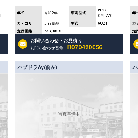
2PG-
年式
令和2年
車両型式
年
M
CYL77C
カテゴリ
走行部品
型式
6UZ1
カ
走行距離
733,000km
走
お問い合わせ・お見積り
R070420056
お問い合わせ番号 :
ハブドラAy(前左)
ハ
写真準備中