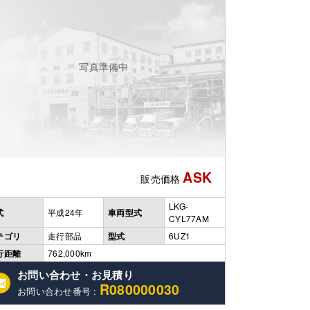
写真準備中
ASK
販売価格
LKG-
式
平成24年
車両型式
CYL77AM
テゴリ
走行部品
型式
6UZ1
行距離
762,000km
お問い合わせ・お見積り
R080000030
お問い合わせ番号 :