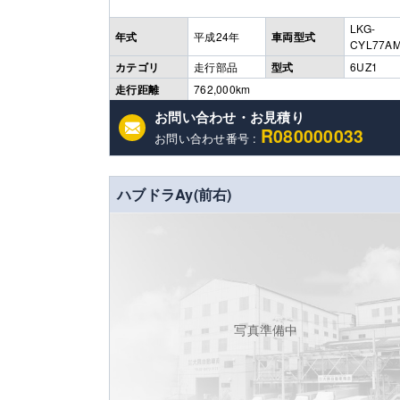
LKG-
年式
平成24年
車両型式
CYL77A
カテゴリ
走行部品
型式
6UZ1
走行距離
762,000km
お問い合わせ・お見積り
R080000033
お問い合わせ番号 :
ハブドラAy(前右)
写真準備中