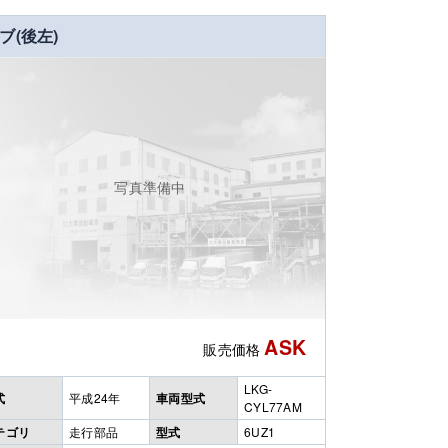
ブ(後左)
写真準備中
ASK
販売価格
LKG-
式
平成24年
車両型式
CYL77AM
テゴリ
走行部品
型式
6UZ1