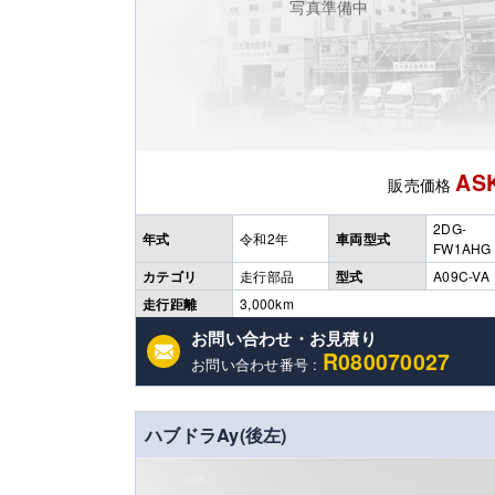
写真準備中
AS
販売価格
2DG-
年式
令和2年
車両型式
FW1AHG
カテゴリ
走行部品
型式
A09C-VA
走行距離
3,000km
お問い合わせ・お見積り
R080070027
お問い合わせ番号 :
ハブドラAy(後左)