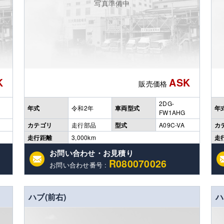
写真準備中
K
ASK
販売価格
2DG-
年式
令和2年
車両型式
年
FW1AHG
カテゴリ
走行部品
型式
A09C-VA
カ
走行距離
3,000km
走
お問い合わせ・お見積り
R080070026
お問い合わせ番号 :
ハブ(前右)
ハ