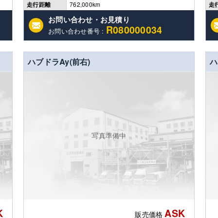
走行距離
762,000km
走
お問い合わせ・お見積り
R080000034
お問い合わせ番号 :
ハブドラAy(前右)
ハ
写真準備中
K
ASK
販売価格