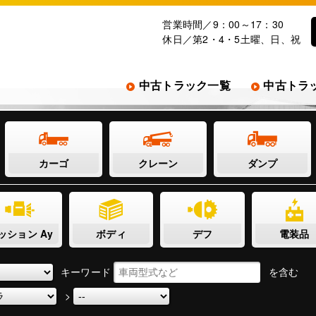
営業時間／9：00～17：30
休日／第2・4・5土曜、日、祝
中古トラック一覧
中古トラ
カーゴ
クレーン
ダンプ
ッション Ay
ボディ
デフ
電装品
キーワード
を含む
>