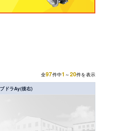
97
1
20
全
件中
～
件を表示
ブドラAy(後右)