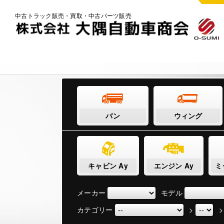
中古トラック販売・買取・中古パーツ販売
バン
ウィング
キャビン Ay
エンジン Ay
ミ
メーカー
モデル
カテゴリー
>
>