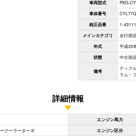
車両型式
PKG-CY
車体番号
CYL77Q
純正品番
1-43111
メインカテゴリ
走行部
年式
平成20
状態
中古部
ナックル 
備考
ラム・
詳細情報
エンジン馬力
ークーラーターボ
エンジン区分