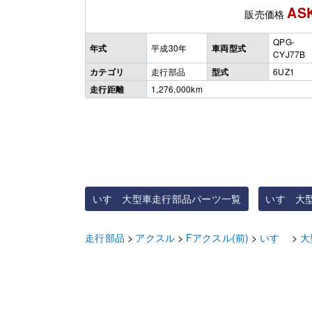
AS
販売価格
QPG-
年式
平成30年
車両型式
CYJ77B
カテゴリ
走行部品
型式
6UZ1
走行距離
1,276,000km
いすゞ大型車走行部品パーツ一覧
いすゞ大
走行部品
アクスル
Fアクスル(前)
いすゞ
大