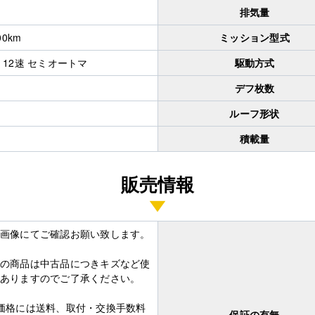
排気量
00km
ミッション型式
 12速 セミオートマ
駆動方式
デフ枚数
ルーフ形状
積載量
販売情報
画像にてご確認お願い致します。
の商品は中古品につきキズなど使
ありますのでご了承ください。
価格には送料、取付・交換手数料
保証の有無