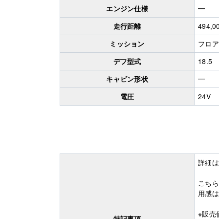
エンジン仕様
━
走行距離
494,0
ミッション
フロア
デフ型式
18.5
キャビン形状
━
電圧
24V
詳細は
こちら
用感は
※販売
特記事項