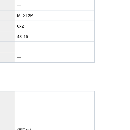
━
MJX12P
6x2
43-15
━
━
保証なし