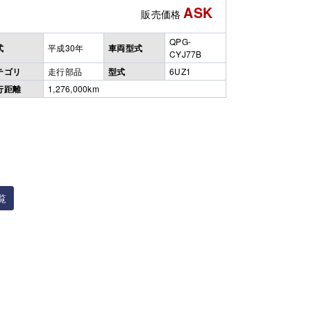
ASK
販売価格
QPG-
式
平成30年
車両型式
CYJ77B
テゴリ
走行部品
型式
6UZ1
行距離
1,276,000km
覧