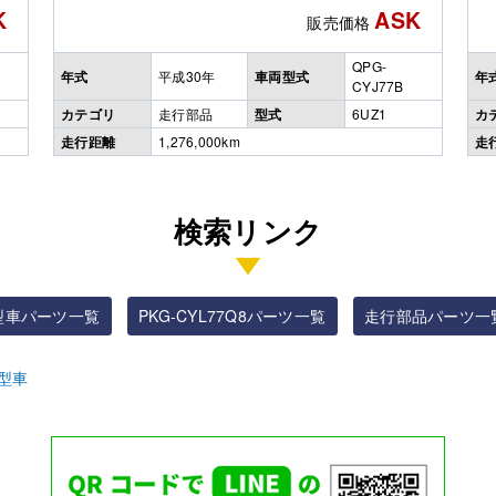
K
ASK
販売価格
QPG-
年式
平成30年
車両型式
年
CYJ77B
カテゴリ
走行部品
型式
6UZ1
カ
走行距離
1,276,000km
走
検索リンク
型車パーツ一覧
PKG-CYL77Q8パーツ一覧
走行部品パーツ一
型車