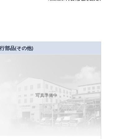
パーツバンク.net
行部品(その他)
写真準備中