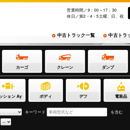
営業時間／9：00～17：30
休日／第2・4・5土曜、日、祝
中古トラック一覧
中古トラ
カーゴ
クレーン
ダンプ
ッション Ay
ボディ
デフ
電装品
キーワード
を含む