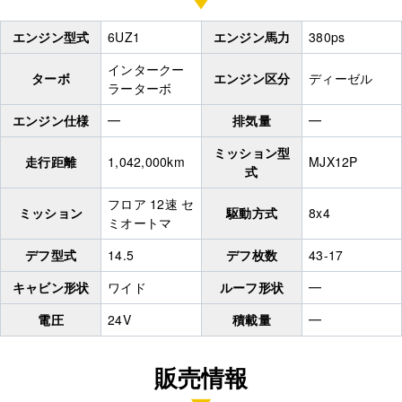
エンジン型式
6UZ1
エンジン馬力
380ps
インタークー
ターボ
エンジン区分
ディーゼル
ラーターボ
エンジン仕様
━
排気量
━
ミッション型
走行距離
1,042,000km
MJX12P
式
フロア 12速 セ
ミッション
駆動方式
8x4
ミオートマ
デフ型式
14.5
デフ枚数
43-17
キャビン形状
ワイド
ルーフ形状
━
電圧
24V
積載量
━
販売情報