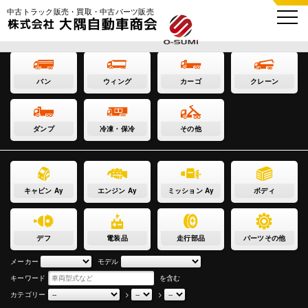
中古トラック販売・買取・中古パーツ販売
バン
ウィング
カーゴ
クレーン
ダンプ
冷凍・保冷
その他
キャビン Ay
エンジン Ay
ミッション Ay
ボディ
デフ
電装品
走行部品
パーツその他
メーカー
モデル
キーワード
を含む
カテゴリー
>
>