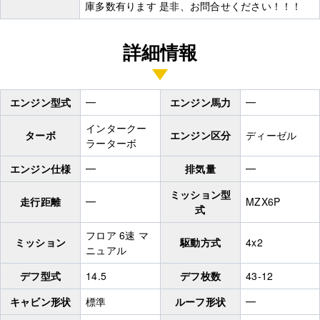
庫多数有ります 是非、お問合せください！！！
詳細情報
エンジン型式
━
エンジン馬力
━
インタークー
ターボ
エンジン区分
ディーゼル
ラーターボ
エンジン仕様
━
排気量
━
ミッション型
走行距離
━
MZX6P
式
フロア 6速 マ
ミッション
駆動方式
4x2
ニュアル
デフ型式
14.5
デフ枚数
43-12
キャビン形状
標準
ルーフ形状
━