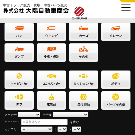
中古トラック販売・買取・中古パーツ販売
バン
ウィング
カーゴ
クレーン
ダンプ
冷凍・保冷
その他
キャビン Ay
エンジン Ay
ミッション Ay
ボディ
デフ
電装品
走行部品
パーツその他
メーカー
モデル
キーワード
を含む
カテゴリー
>
>