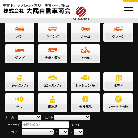
中古トラック販売・買取・中古パーツ販売
バン
ウィング
カーゴ
クレーン
ダンプ
冷凍・保冷
その他
キャビン Ay
エンジン Ay
ミッション Ay
ボディ
デフ
電装品
走行部品
パーツその他
メーカー
モデル
キーワード
を含む
カテゴリー
>
>