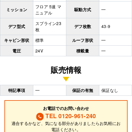
フロア 5速 マ
ミッション
駆動方式
━
ニュアル
スプライン23
デフ型式
デフ枚数
43-9
枚
キャビン形状
標準
ルーフ形状
━
電圧
24V
積載量
━
販売情報
特記事項
━
保証の有無
保証なし
お電話でのお問い合わせ
TEL 0120-961-240
適合するかなど、気になる部分がありましたらお気軽にお
電話ください。