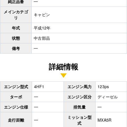
純正品番
━
メインカテゴ
キャビン
リ
年式
平成12年
状態
中古部品
備考
━
詳細情報
エンジン型式
4HF1
エンジン馬力
123ps
ターボ
━
エンジン区分
ディーゼル
エンジン仕様
━
排気量
━
ミッション型
走行距離
━
MXA5R
式