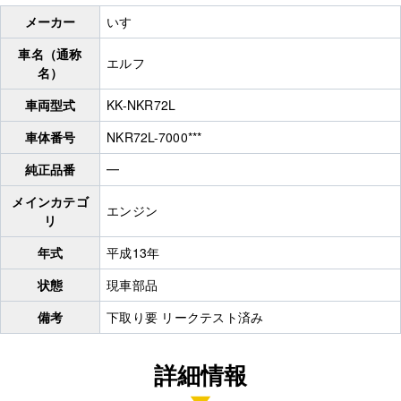
メーカー
いすゞ
車名（通称
エルフ
名）
車両型式
KK-NKR72L
車体番号
NKR72L-7000***
純正品番
━
メインカテゴ
エンジン
リ
年式
平成13年
状態
現車部品
備考
下取り要 リークテスト済み
詳細情報