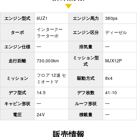
エンジン型式
6UZ1
エンジン馬力
380ps
インタークー
ターボ
エンジン区分
ディーゼル
ラーターボ
エンジン仕様
━
排気量
━
ミッション型
走行距離
730,000km
MJX12P
式
フロア 12速 セ
ミッション
駆動方式
8x4
ミオートマ
デフ型式
14.5
デフ枚数
41-10
キャビン形状
━
ルーフ形状
━
電圧
24V
積載量
━
販売情報