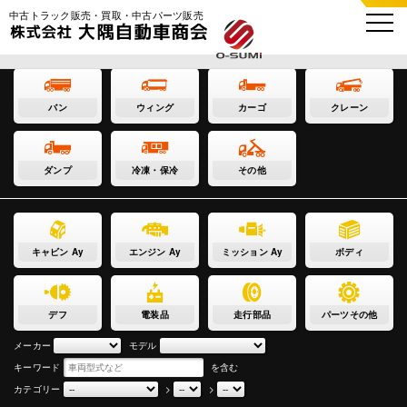
中古トラック販売・買取・中古パーツ販売
バン
ウィング
カーゴ
クレーン
ダンプ
冷凍・保冷
その他
キャビン Ay
エンジン Ay
ミッション Ay
ボディ
デフ
電装品
走行部品
パーツその他
メーカー
モデル
キーワード
を含む
カテゴリー
>
>