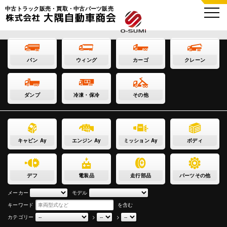
中古トラック販売・買取・中古パーツ販売
バン
ウィング
カーゴ
クレーン
ダンプ
冷凍・保冷
その他
キャビン Ay
エンジン Ay
ミッション Ay
ボディ
デフ
電装品
走行部品
パーツその他
メーカー
モデル
キーワード
を含む
カテゴリー
>
>