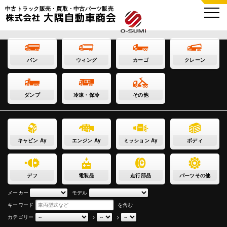
中古トラック販売・買取・中古パーツ販売
バン
ウィング
カーゴ
クレーン
ダンプ
冷凍・保冷
その他
キャビン Ay
エンジン Ay
ミッション Ay
ボディ
デフ
電装品
走行部品
パーツその他
メーカー
モデル
キーワード
を含む
カテゴリー
>
>