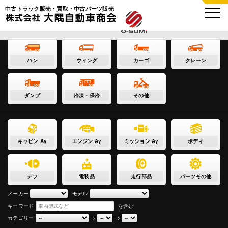
中古トラック販売・買取・中古パーツ販売
バン
ウィング
カーゴ
クレーン
ダンプ
冷凍・保冷
その他
キャビン Ay
エンジン Ay
ミッション Ay
ボディ
デフ
電装品
走行部品
パーツその他
メーカー
モデル
キーワード
を含む
カテゴリー
>
>