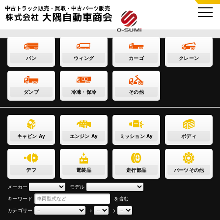
中古トラック販売・買取・中古パーツ販売
バン
ウィング
カーゴ
クレーン
ダンプ
冷凍・保冷
その他
キャビン Ay
エンジン Ay
ミッション Ay
ボディ
デフ
電装品
走行部品
パーツその他
メーカー
モデル
キーワード
を含む
カテゴリー
>
>