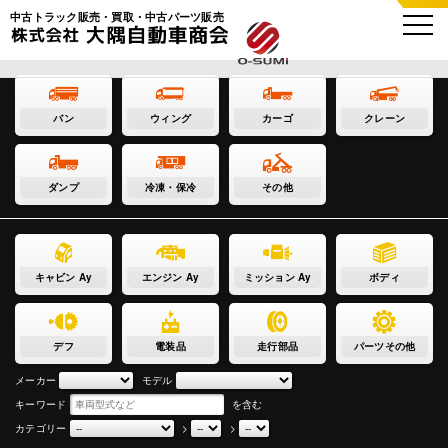
中古トラック販売・買取・中古パーツ販売
バン
ウィング
カーゴ
クレーン
ダンプ
冷凍・保冷
その他
キャビン Ay
エンジン Ay
ミッション Ay
ボディ
デフ
電装品
走行部品
パーツその他
メーカー
モデル
キーワード
を含む
カテゴリー
>
>