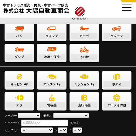
中古トラック販売・買取・中古パーツ販売
バン
ウィング
カーゴ
クレーン
ダンプ
冷凍・保冷
その他
キャビン Ay
エンジン Ay
ミッション Ay
ボディ
デフ
電装品
走行部品
パーツその他
メーカー
モデル
キーワード
を含む
カテゴリー
>
>