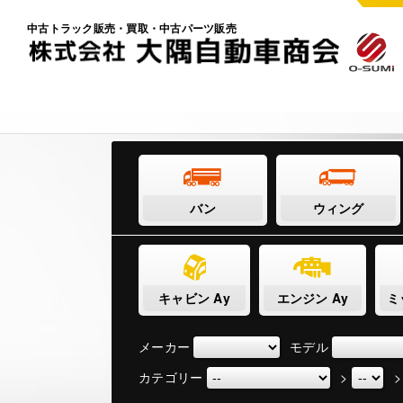
中古トラック販売・買取・中古パーツ販売
バン
ウィング
キャビン Ay
エンジン Ay
ミ
メーカー
モデル
カテゴリー
>
>