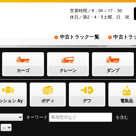
営業時間／9：00～17：30
休日／第2・4・5土曜、日、祝
中古トラック一覧
中古トラ
カーゴ
クレーン
ダンプ
ッション Ay
ボディ
デフ
電装品
キーワード
を含む