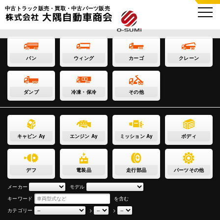
中古トラック販売・買取・中古パーツ販売
バン
ウィング
カーゴ
クレーン
ダンプ
冷凍・保冷
その他
キャビン Ay
エンジン Ay
ミッション Ay
ボディ
デフ
電装品
走行部品
パーツその他
メーカー
モデル
キーワード
を含む
カテゴリー
>
>