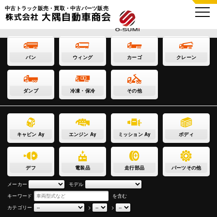
中古トラック販売・買取・中古パーツ販売
バン
ウィング
カーゴ
クレーン
ダンプ
冷凍・保冷
その他
キャビン Ay
エンジン Ay
ミッション Ay
ボディ
デフ
電装品
走行部品
パーツその他
メーカー
モデル
キーワード
を含む
カテゴリー
>
>