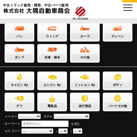
中古トラック販売・買取・中古パーツ販売
バン
ウィング
カーゴ
クレーン
ダンプ
冷凍・保冷
その他
キャビン Ay
エンジン Ay
ミッション Ay
ボディ
デフ
電装品
走行部品
パーツその他
メーカー
モデル
キーワード
を含む
カテゴリー
>
>