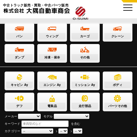
中古トラック販売・買取・中古パーツ販売
バン
ウィング
カーゴ
クレーン
ダンプ
冷凍・保冷
その他
キャビン Ay
エンジン Ay
ミッション Ay
ボディ
デフ
電装品
走行部品
パーツその他
メーカー
モデル
キーワード
を含む
カテゴリー
>
>