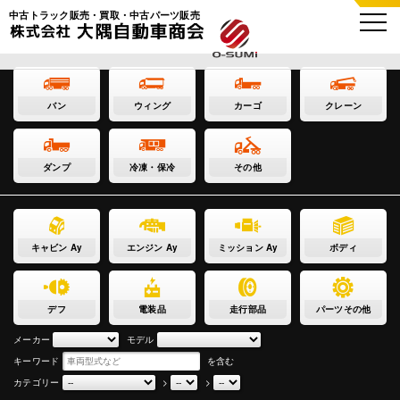
中古トラック販売・買取・中古パーツ販売
バン
ウィング
カーゴ
クレーン
ダンプ
冷凍・保冷
その他
キャビン Ay
エンジン Ay
ミッション Ay
ボディ
デフ
電装品
走行部品
パーツその他
メーカー
モデル
キーワード
を含む
カテゴリー
>
>