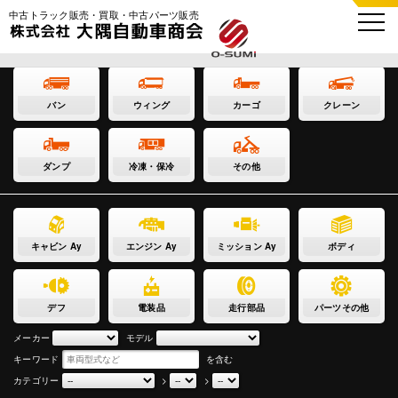
中古トラック販売・買取・中古パーツ販売
バン
ウィング
カーゴ
クレーン
ダンプ
冷凍・保冷
その他
キャビン Ay
エンジン Ay
ミッション Ay
ボディ
デフ
電装品
走行部品
パーツその他
メーカー
モデル
キーワード
を含む
カテゴリー
>
>