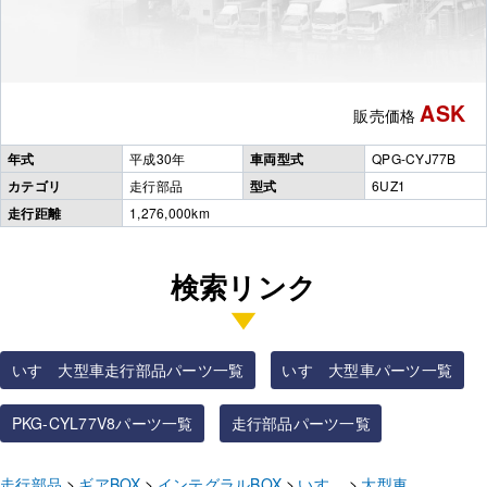
ASK
販売価格
年式
平成30年
車両型式
QPG-CYJ77B
カテゴリ
走行部品
型式
6UZ1
走行距離
1,276,000km
検索リンク
いすゞ大型車走行部品パーツ一覧
いすゞ大型車パーツ一覧
PKG-CYL77V8パーツ一覧
走行部品パーツ一覧
走行部品
ギアBOX
インテグラルBOX
いすゞ
大型車