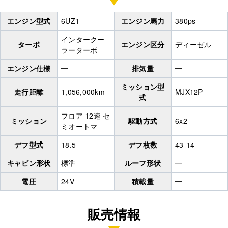
エンジン型式
6UZ1
エンジン馬力
380ps
インタークー
ターボ
エンジン区分
ディーゼル
ラーターボ
エンジン仕様
━
排気量
━
ミッション型
走行距離
1,056,000km
MJX12P
式
フロア 12速 セ
ミッション
駆動方式
6x2
ミオートマ
デフ型式
18.5
デフ枚数
43-14
キャビン形状
標準
ルーフ形状
━
電圧
24V
積載量
━
販売情報