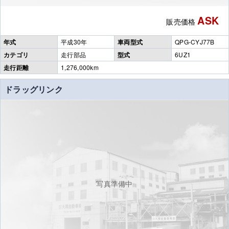
ASK
販売価格
年式
平成30年
車両型式
QPG-CYJ77B
カテゴリ
走行部品
型式
6UZ1
走行距離
1,276,000km
ドラッグリンク
写真準備中