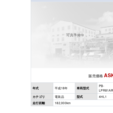
写真準備中
AS
販売価格
PB-
年式
平成18年
車両型式
LPR81A
カテゴリ
電装品
型式
4HL1
走行距離
182,000km