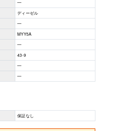
━
ディーゼル
━
MYY5A
━
43-9
━
━
保証なし