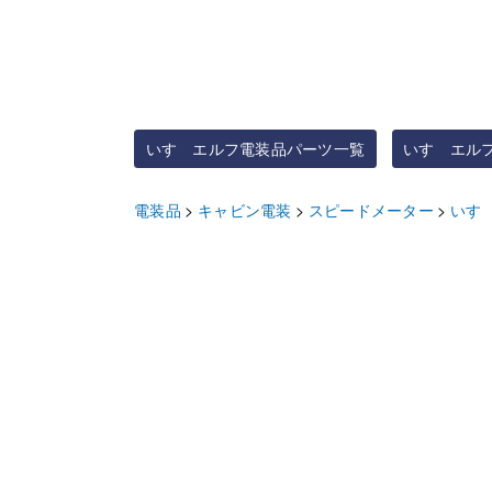
いすゞエルフ電装品パーツ一覧
いすゞエル
電装品
キャビン電装
スピードメーター
いす