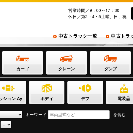
営業時間／9：00～17：30
休日／第2・4・5土曜、日、祝
中古トラック一覧
中古トラ
カーゴ
クレーン
ダンプ
ッション Ay
ボディ
デフ
電装品
キーワード
を含む