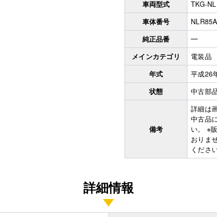
車両型式
TKG-NL
車体番号
NLR85A
純正品番
━
メインカテゴリ
電装品
年式
平成26
状態
中古部
詳細は
中古品
備考
い。 
おりま
くださ
詳細情報