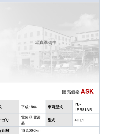
写真準備中
ASK
販売価格
PB-
式
平成18年
車両型式
LPR81AR
電装品,電装
テゴリ
型式
4HL1
品
行距離
182,000km