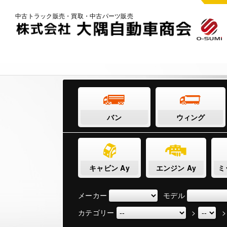
中古トラック販売・買取・中古パーツ販売
バン
ウィング
キャビン Ay
エンジン Ay
ミ
メーカー
モデル
カテゴリー
>
>