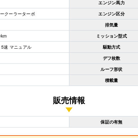
エンジン馬力
ークーラーターボ
エンジン区分
排気量
0km
ミッション型式
 5速 マニュアル
駆動方式
デフ枚数
ルーフ形状
積載量
販売情報
保証の有無