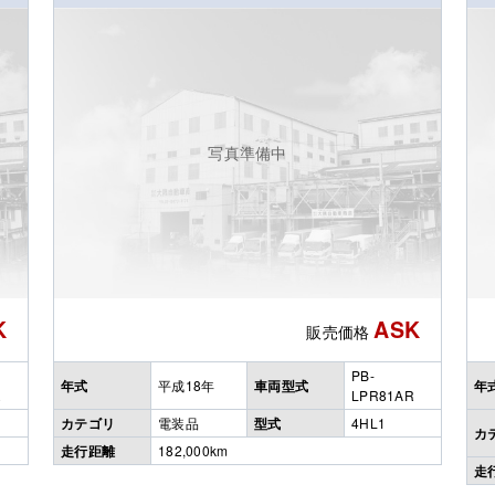
写真準備中
K
ASK
販売価格
PB-
年式
平成18年
車両型式
年
R
LPR81AR
カテゴリ
電装品
型式
4HL1
カ
走行距離
182,000km
走