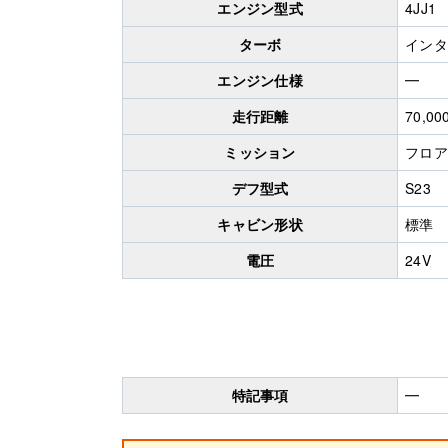
エンジン型式
4JJ1
ターボ
インタ
エンジン仕様
━
走行距離
70,00
ミッション
フロア
デフ型式
S23
キャビン形状
標準
電圧
24V
特記事項
━