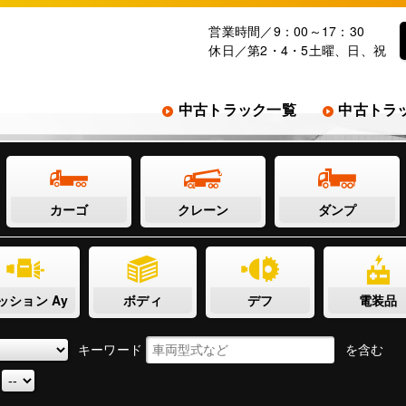
営業時間／9：00～17：30
休日／第2・4・5土曜、日、祝
中古トラック一覧
中古トラ
カーゴ
クレーン
ダンプ
ッション Ay
ボディ
デフ
電装品
キーワード
を含む