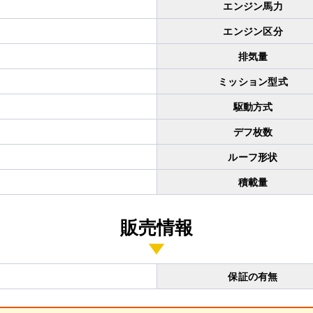
エンジン馬力
エンジン区分
排気量
ミッション型式
駆動方式
デフ枚数
ルーフ形状
積載量
販売情報
保証の有無