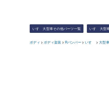
いすゞ大型車その他パーツ一覧
いすゞ大型
ボディ
ボディ架装
Rバンパー
いすゞ
大型