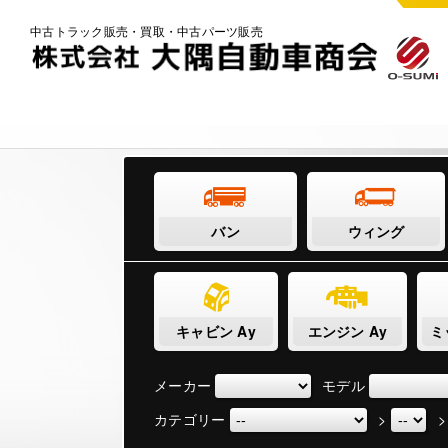
中古トラック販売・買取・中古パーツ販売
バン
ウィング
キャビン Ay
エンジン Ay
ミ
メーカー
モデル
カテゴリー
>
>