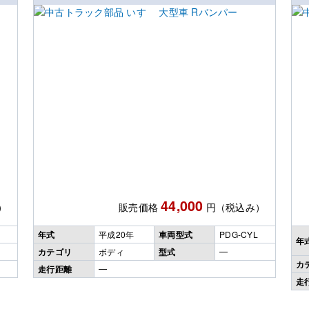
44,000
）
販売価格
円（税込み）
年式
平成20年
車両型式
PDG-CYL
年
カテゴリ
ボディ
型式
━
カ
走行距離
━
走