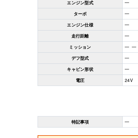
エンジン型式
━
ターボ
━
エンジン仕様
━
走行距離
━
ミッション
━ ━
デフ型式
━
キャビン形状
━
電圧
24V
特記事項
━