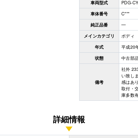
車両型式
PDG-C
車体番号
C***
純正品番
━
メインカテゴリ
ボディ
年式
平成20
状態
中古部
社外 2
い致し
備考
感はあ
取付・
庫多数
詳細情報