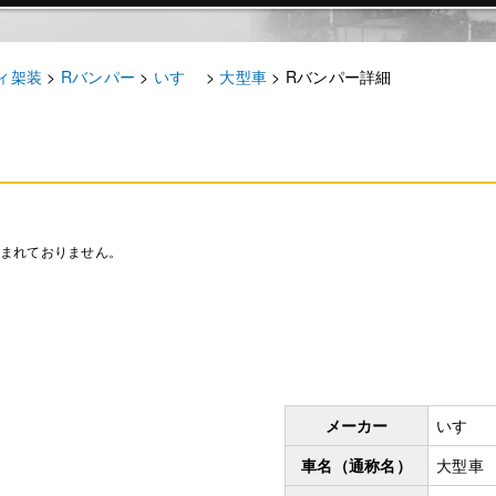
ィ架装
>
Rバンパー
>
いすゞ
>
大型車
>
Rバンパー詳細
含まれておりません。
メーカー
いすゞ
車名（通称名）
大型車