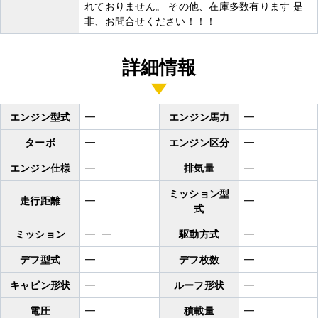
れておりません。 その他、在庫多数有ります 是
非、お問合せください！！！
詳細情報
エンジン型式
━
エンジン馬力
━
ターボ
━
エンジン区分
━
エンジン仕様
━
排気量
━
ミッション型
走行距離
━
━
式
ミッション
━ ━
駆動方式
━
デフ型式
━
デフ枚数
━
キャビン形状
━
ルーフ形状
━
電圧
━
積載量
━