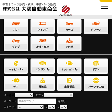
中古トラック販売・買取・中古パーツ販売
バン
ウィング
カーゴ
クレーン
ダンプ
冷凍・保冷
その他
キャビン Ay
エンジン Ay
ミッション Ay
ボディ
デフ
電装品
走行部品
パーツその他
メーカー
モデル
キーワード
を含む
カテゴリー
>
>