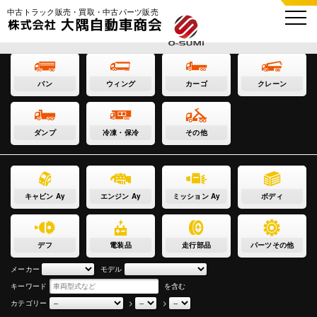
中古トラック販売・買取・中古パーツ販売
バン
ウィング
カーゴ
クレーン
ダンプ
冷凍・保冷
その他
キャビン Ay
エンジン Ay
ミッション Ay
ボディ
デフ
電装品
走行部品
パーツその他
メーカー
モデル
キーワード
を含む
カテゴリー
>
>