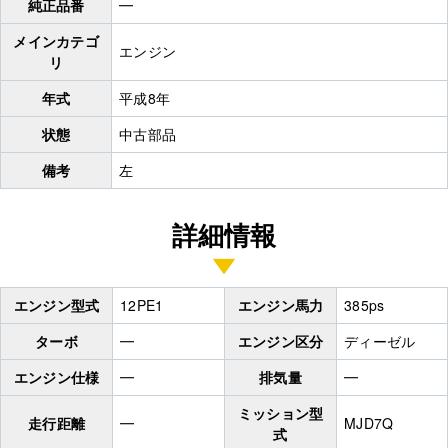
純正品番
━
メインカテゴ
エンジン
リ
年式
平成8年
状態
中古部品
備考
左
詳細情報
エンジン型式
12PE1
エンジン馬力
385ps
ターボ
━
エンジン区分
ディーゼル
エンジン仕様
━
排気量
━
ミッション型
走行距離
━
MJD7Q
式