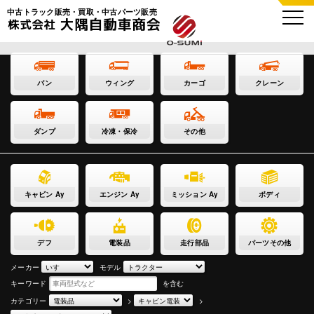
中古トラック販売・買取・中古パーツ販売
バン
ウィング
カーゴ
クレーン
ダンプ
冷凍・保冷
その他
キャビン Ay
エンジン Ay
ミッション Ay
ボディ
デフ
電装品
走行部品
パーツその他
メーカー
モデル
キーワード
を含む
カテゴリー
>
>