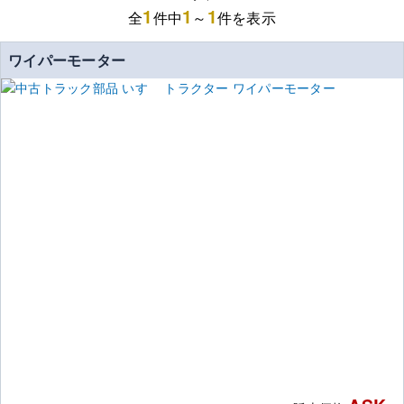
1
1
1
全
件中
～
件を表示
ワイパーモーター