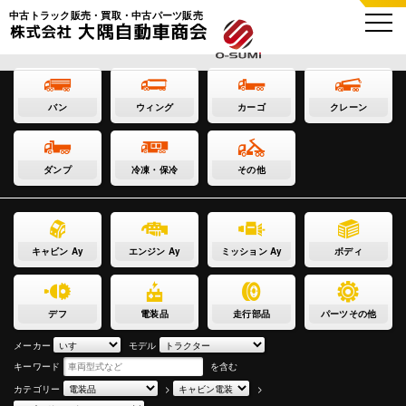
中古トラック販売・買取・中古パーツ販売
バン
ウィング
カーゴ
クレーン
ダンプ
冷凍・保冷
その他
キャビン Ay
エンジン Ay
ミッション Ay
ボディ
デフ
電装品
走行部品
パーツその他
メーカー
モデル
キーワード
を含む
カテゴリー
>
>