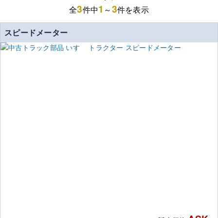
3
1
3
全
件中
～
件を表示
スピードメーター