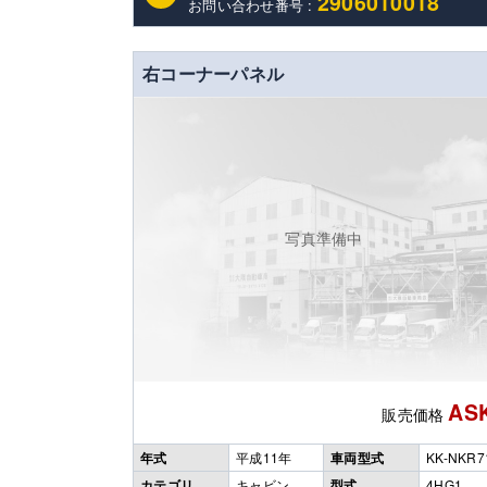
2906010018
お問い合わせ番号 :
右コーナーパネル
写真準備中
AS
販売価格
年式
平成11年
車両型式
KK-NKR7
カテゴリ
キャビン
型式
4HG1