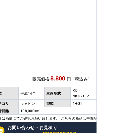
8,800
販売価格
円（税込み）
KK-
式
平成14年
車両型式
NKR71LZ
テゴリ
キャビン
型式
4HG1
行距離
108,000km
ズなど使用感はありますのでご了承ください。 ※販売価格には送料、取付・交換
、取付・交換手数料等は含まれておりません。 その他、在庫多数有ります 是非、
細は画像にてご確認お願い致します。 こちらの商品は中古品につきキズなど使用感
お問い合わせ・お見積り