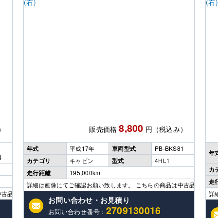
8,800
）
販売価格
円（税込み）
年式
平成17年
車両型式
PB-BKS81
年
N
カテゴリ
キャビン
型式
4HL1
カ
走行距離
195,000km
走
詳細は画像にてご確認お願い致します。 こちらの商品は中古品につきキ
中古品につきキズなど使用感はありますのでご了承ください。 ※販売価格には送料
詳
お問い合わせ・お見積り
2709130016
お問い合わせ番号 :