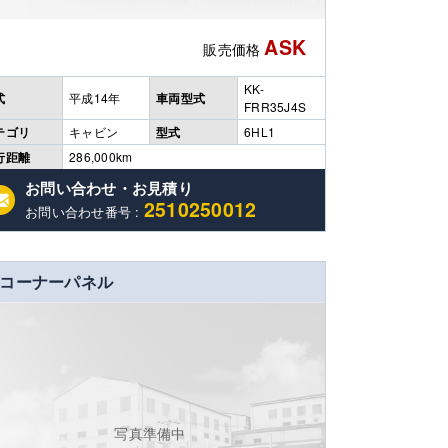
ASK
販売価格
KK-
式
平成14年
車両型式
FRR35J4S
テゴリ
キャビン
型式
6HL1
行距離
286,000km
、取付・交換手数料等は含まれておりません。 その他、在庫多数有ります 是非、
ズなど使用感はありますのでご了承ください。 ※販売価格には送料、取付・交換
お問い合わせ・お見積り
2510250012
お問い合わせ番号 :
コーナーパネル
写真準備中