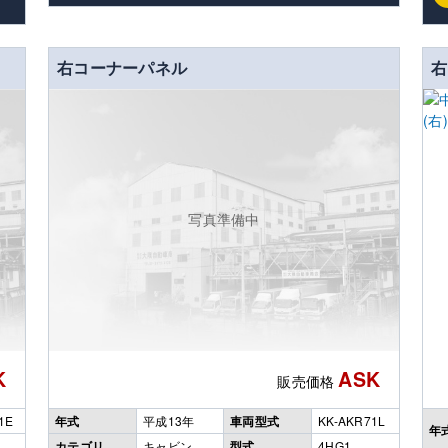
右コーナーパネル
右
写真準備中
K
ASK
販売価格
1E
年式
平成13年
車両型式
KK-AKR71L
年
カテゴリ
キャビン
型式
4HG1