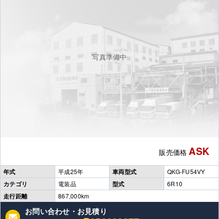
写真準備中
ASK
販売価格
年式
平成25年
車両型式
QKG-FU54VY
カテゴリ
電装品
型式
6R10
走行距離
867,000km
お問い合わせ・お見積り