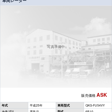
車間レーダー
写真準備中
ASK
販売価格
年式
平成25年
車両型式
QKG-FU54VY
カテゴリ
電装品
型式
6R10