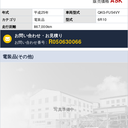
ASK
販売価格
年式
平成25年
車両型式
QKG-FU54VY
カテゴリ
電装品
型式
6R10
走行距離
867,000km
お問い合わせ・お見積り
R050630066
お問い合わせ番号 :
電装品(その他)
写真準備中