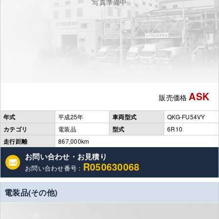
写真準備中
ASK
販売価格
年式
平成25年
車両型式
QKG-FU54VY
カテゴリ
電装品
型式
6R10
走行距離
867,000km
お問い合わせ・お見積り
R050630068
お問い合わせ番号 :
電装品(その他)