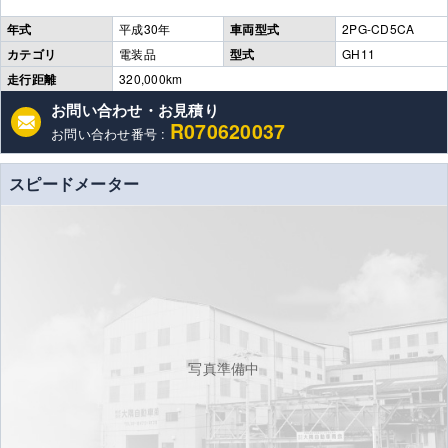
年式
平成30年
車両型式
2PG-CD5CA
カテゴリ
電装品
型式
GH11
走行距離
320,000km
お問い合わせ・お見積り
R070620037
お問い合わせ番号 :
スピードメーター
写真準備中