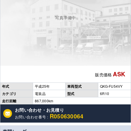
写真準備中
ASK
販売価格
年式
平成25年
車両型式
QKG-FU54VY
カテゴリ
電装品
型式
6R10
走行距離
867,000km
お問い合わせ・お見積り
R050630064
お問い合わせ番号 :