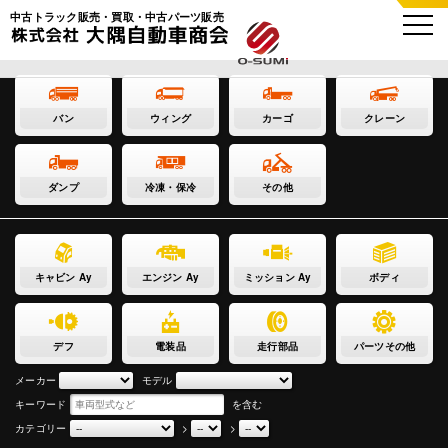
中古トラック販売・買取・中古パーツ販売
バン
ウィング
カーゴ
クレーン
ダンプ
冷凍・保冷
その他
キャビン Ay
エンジン Ay
ミッション Ay
ボディ
デフ
電装品
走行部品
パーツその他
メーカー
モデル
キーワード
を含む
カテゴリー
>
>