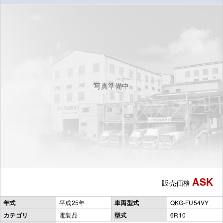
写真準備中
ASK
販売価格
年式
平成25年
車両型式
QKG-FU54VY
カテゴリ
電装品
型式
6R10