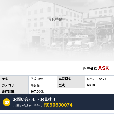
写真準備中
ASK
販売価格
年式
平成25年
車両型式
QKG-FU54VY
カテゴリ
電装品
型式
6R10
走行距離
867,000km
お問い合わせ・お見積り
R050630074
お問い合わせ番号 :