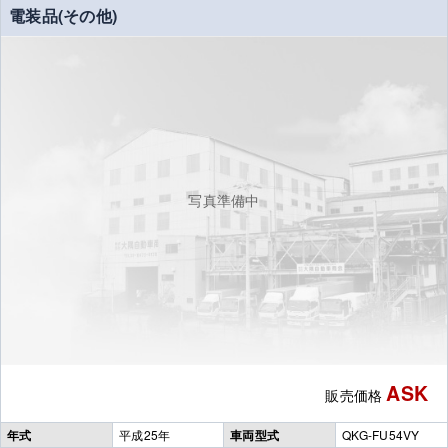
電装品(その他)
写真準備中
ASK
販売価格
年式
平成25年
車両型式
QKG-FU54VY