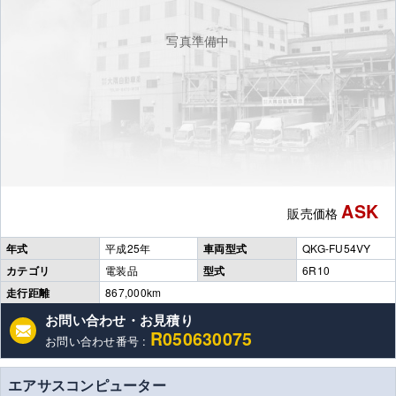
写真準備中
ASK
販売価格
年式
平成25年
車両型式
QKG-FU54VY
カテゴリ
電装品
型式
6R10
走行距離
867,000km
お問い合わせ・お見積り
R050630075
お問い合わせ番号 :
エアサスコンピューター