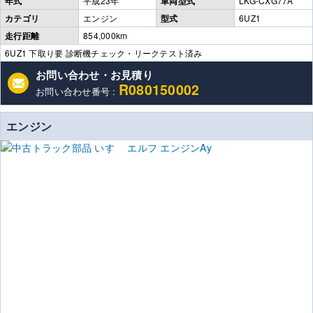
年式
平成23年
車両型式
LKG-CXG77A
カテゴリ
エンジン
型式
6UZ1
走行距離
854,000km
6UZ1 下取り要 診断機チェック・リークテスト済み
お問い合わせ・お見積り
R080150002
お問い合わせ番号 :
エンジン