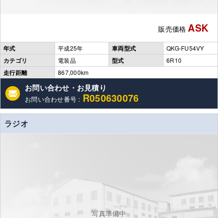
ASK
販売価格
年式
平成25年
車両型式
QKG-FU54VY
カテゴリ
電装品
型式
6R10
走行距離
867,000km
お問い合わせ・お見積り
R050630076
お問い合わせ番号 :
ラジオ
写真準備中