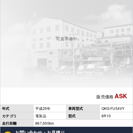
写真準備中
ASK
販売価格
年式
平成25年
車両型式
QKG-FU54VY
カテゴリ
電装品
型式
6R10
走行距離
867,000km
お問い合わせ・お見積り