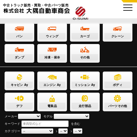
中古トラック販売・買取・中古パーツ販売
バン
ウィング
カーゴ
クレーン
ダンプ
冷凍・保冷
その他
キャビン Ay
エンジン Ay
ミッション Ay
ボディ
デフ
電装品
走行部品
パーツその他
メーカー
モデル
キーワード
を含む
カテゴリー
>
>