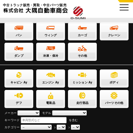
中古トラック販売・買取・中古パーツ販売
バン
ウィング
カーゴ
クレーン
ダンプ
冷凍・保冷
その他
キャビン Ay
エンジン Ay
ミッション Ay
ボディ
デフ
電装品
走行部品
パーツその他
メーカー
モデル
キーワード
を含む
カテゴリー
>
>