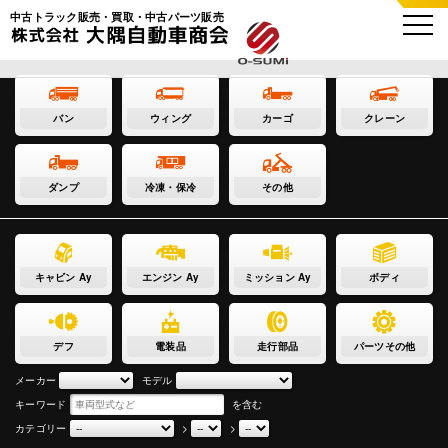
中古トラック販売・買取・中古パーツ販売
バン
ウィング
カーゴ
クレーン
ダンプ
冷凍・保冷
その他
キャビン Ay
エンジン Ay
ミッション Ay
ボディ
デフ
電装品
走行部品
パーツその他
メーカー
モデル
キーワード
を含む
カテゴリー
>
>