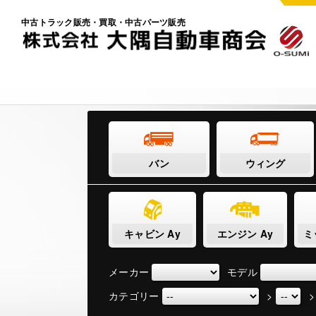
中古トラック販売・買取・中古パーツ販売
バン
ウィング
キャビン Ay
エンジン Ay
ミ
メーカー
モデル
カテゴリー
>
>