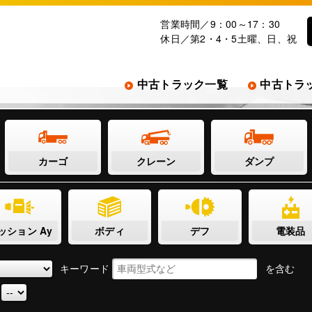
営業時間／9：00～17：30
休日／第2・4・5土曜、日、祝
中古トラック一覧
中古トラ
カーゴ
クレーン
ダンプ
ッション Ay
ボディ
デフ
電装品
キーワード
を含む