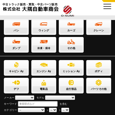
中古トラック販売・買取・中古パーツ販売
バン
ウィング
カーゴ
クレーン
ダンプ
冷凍・保冷
その他
キャビン Ay
エンジン Ay
ミッション Ay
ボディ
デフ
電装品
走行部品
パーツその他
メーカー
モデル
キーワード
を含む
カテゴリー
>
>