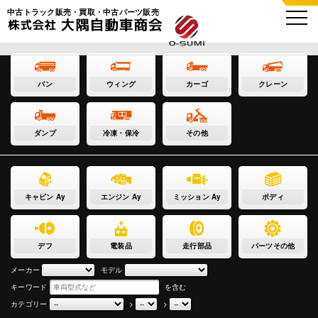
中古トラック販売・買取・中古パーツ販売
バン
ウィング
カーゴ
クレーン
ダンプ
冷凍・保冷
その他
キャビン Ay
エンジン Ay
ミッション Ay
ボディ
デフ
電装品
走行部品
パーツその他
メーカー
モデル
キーワード
を含む
カテゴリー
>
>