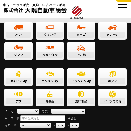
中古トラック販売・買取・中古パーツ販売
バン
ウィング
カーゴ
クレーン
ダンプ
冷凍・保冷
その他
キャビン Ay
エンジン Ay
ミッション Ay
ボディ
デフ
電装品
走行部品
パーツその他
メーカー
モデル
キーワード
を含む
カテゴリー
>
>