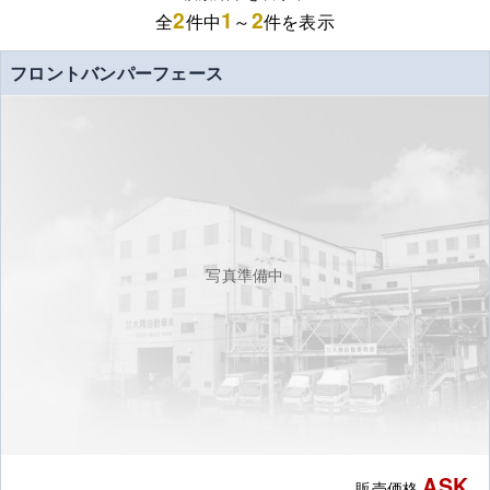
2
1
2
全
件中
～
件を表示
フロントバンパーフェース
写真準備中
ASK
販売価格