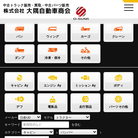
中古トラック販売・買取・中古パーツ販売
バン
ウィング
カーゴ
クレーン
ダンプ
冷凍・保冷
その他
キャビン Ay
エンジン Ay
ミッション Ay
ボディ
デフ
電装品
走行部品
パーツその他
メーカー
モデル
キーワード
を含む
カテゴリー
>
>