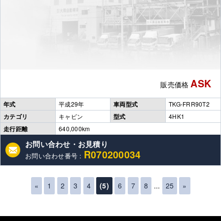
ASK
販売価格
年式
平成29年
車両型式
TKG-FRR90T2
カテゴリ
キャビン
型式
4HK1
走行距離
640,000km
お問い合わせ・お見積り
R070200034
お問い合わせ番号 :
«
1
2
3
4
(5)
6
7
8
...
25
»