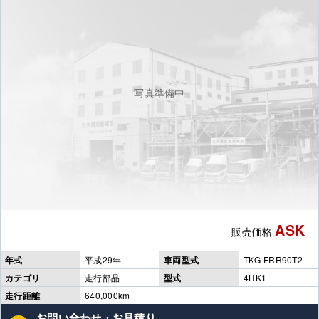
写真準備中
ASK
販売価格
年式
平成29年
車両型式
TKG-FRR90T2
カテゴリ
走行部品
型式
4HK1
走行距離
640,000km
お問い合わせ・お見積り