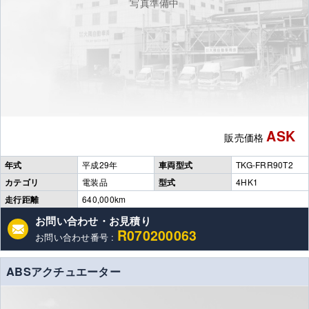
写真準備中
ASK
販売価格
年式
平成29年
車両型式
TKG-FRR90T2
カテゴリ
電装品
型式
4HK1
走行距離
640,000km
お問い合わせ・お見積り
R070200063
お問い合わせ番号 :
ABSアクチュエーター