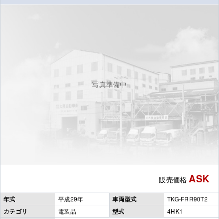
写真準備中
ASK
販売価格
年式
平成29年
車両型式
TKG-FRR90T2
カテゴリ
電装品
型式
4HK1