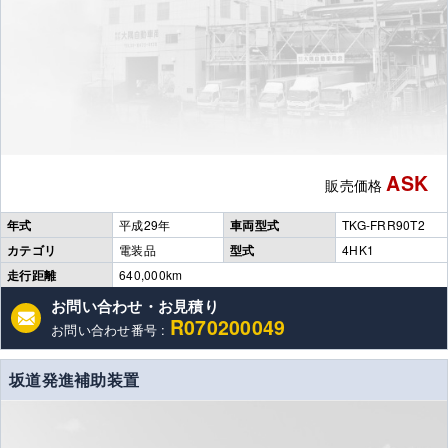
ASK
販売価格
年式
平成29年
車両型式
TKG-FRR90T2
カテゴリ
電装品
型式
4HK1
走行距離
640,000km
お問い合わせ・お見積り
R070200049
お問い合わせ番号 :
坂道発進補助装置