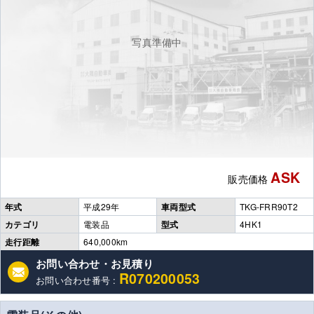
写真準備中
ASK
販売価格
年式
平成29年
車両型式
TKG-FRR90T2
カテゴリ
電装品
型式
4HK1
走行距離
640,000km
お問い合わせ・お見積り
R070200053
お問い合わせ番号 :