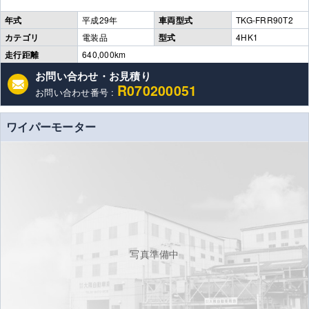
年式
平成29年
車両型式
TKG-FRR90T2
カテゴリ
電装品
型式
4HK1
走行距離
640,000km
お問い合わせ・お見積り
R070200051
お問い合わせ番号 :
ワイパーモーター
写真準備中