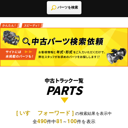
パーツを検索
中古トラック一覧
PARTS
[ いすゞ フォーワード ]
の検索結果を表示中
490
81
100
全
件中
～
件を表示