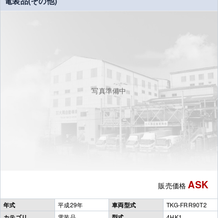
電装品(その他)
写真準備中
ASK
販売価格
年式
平成29年
車両型式
TKG-FRR90T2
カテゴリ
電装品
型式
4HK1