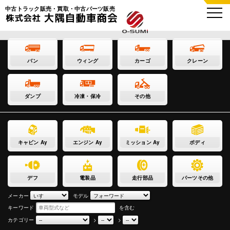
中古トラック販売・買取・中古パーツ販売
バン
ウィング
カーゴ
クレーン
ダンプ
冷凍・保冷
その他
キャビン Ay
エンジン Ay
ミッション Ay
ボディ
デフ
電装品
走行部品
パーツその他
メーカー
モデル
キーワード
を含む
カテゴリー
>
>