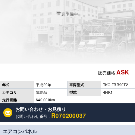
写真準備中
ASK
販売価格
年式
平成29年
車両型式
TKG-FRR90T2
カテゴリ
電装品
型式
4HK1
走行距離
640,000km
お問い合わせ・お見積り
R070200037
お問い合わせ番号 :
エアコンパネル