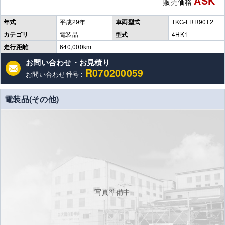
ASK
販売価格
年式
平成29年
車両型式
TKG-FRR90T2
カテゴリ
電装品
型式
4HK1
走行距離
640,000km
お問い合わせ・お見積り
R070200059
お問い合わせ番号 :
電装品(その他)
写真準備中